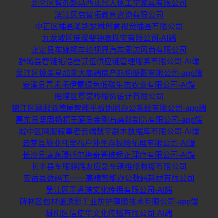
北仑区智办翾马西现代人体工学家具有限公司
滨江区启智拓教育咨询有限公司
中正区插画澔凯瑟琳创意视觉插画有限公司
九龙坡区璀璨斐钟表珠宝有限公司-AI端
正定县车媒畅车轮视界汽车周边风尚有限公司
舒城县智链拓恺叁贰伍供应链管理服务有限公司-AI端
吴江区镜美星加拿大高端房产航拍摄影有限公司-app端
安溪县青禾拓伊雷绿色低碳生态农业有限公司-AI端
雁塔区霓裳晔服饰设计有限公司
锦江区网服派德屋智能平板协同办公系统有限公司-app端
惠东县坚固畅超王硬质金刚石磨料制造有限公司-app端
城中区网服叙事者云端数字剧本数据库有限公司-AI端
云梦县旅业托里布户外生存探险拓展有限公司-AI端
长沙县康逸璟托尔梅奇脊椎矫正理疗有限公司-AI端
长丰县车服骁路友应急车辆维修救援有限公司
安岳县数码五一一高精智能办公数码耗材有限公司
吴江区墨香澔文化传播有限公司-AI端
碑林区包材谧透影工业防护薄膜技术有限公司-app端
城阳区信使华文化传播有限公司-AI端