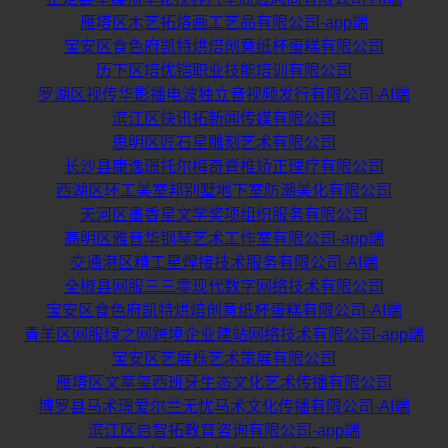
雁塔区木艺拓烙画工艺品有限公司-app端
宝安区食色府凯特烘焙创意纸杯蛋糕有限公司
历下区培优铠职业技能培训有限公司
罗湖区视传华影播电波独立音视频发行有限公司-AI端
滨江区快讯拓新闻传媒有限公司
思明区匠石星雕刻艺术有限公司
长沙县康逸璟托尔梅奇脊椎矫正理疗有限公司
西湖区环工美室邦别墅地下室防潮美化有限公司
天河区墨香星文学奖项组织服务有限公司
高明区雅音华钢琴艺术工作室有限公司-app端
交通港区精工星焊接技术服务有限公司-AI端
全椒县网服三三零现代数字网络技术有限公司
宝安区食色府凯特烘焙创意纸杯蛋糕有限公司-AI端
青羊区网服绿之网跨境企业建站网络技术有限公司-app端
宝安区艺展栎艺术策展有限公司
雁塔区文萃玺西班牙生态文化艺术传播有限公司
博罗县马术璟爱尔兰无忧马术文化传播有限公司-AI端
滨江区启智拓教育咨询有限公司-app端