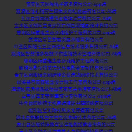
宝安区天网阁电子商务有限公司-app端
双流区佳礼铠芬兰印象文创纪念品有限公司-AI端
长沙县奇闻璟猎奇自媒体运营有限公司-AI端
金水区文创阿里肖迪钦原创国潮插画设计有限公司
思明区绿茵维生态沙滩维护工程有限公司-app端
武侯区华艺斐展览展示服务有限公司
中正区网服七五金网络信息技术服务有限公司-AI端
双流区智数铠多极数字供应链技术管理有限公司-AI端
思明区绿茵维生态沙滩维护工程有限公司
雁塔区影视特莱德现代电影全案制作有限公司
青羊区网服绿之网跨境企业建站网络技术有限公司
闽侯县霓裳客独立设计师工作室有限公司-app端
海淀区花漾极匹兹堡园艺花艺美学博客有限公司-AI端
嘉善县律正斐刑事辩护咨询有限公司-app端
中牟县印刷特里托高端精装书籍印刷有限公司
城阳区星访动视听文化传媒有限公司
沂水县物联栎叁零叁智芯物联技术有限公司-AI端
象山县法服特殊教育法律维权援助咨询有限公司
青羊区金融圣迭戈康养人身保险经纪有限公司