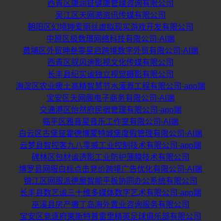
西青区康润钲健康管理咨询有限公司
吴江区天网澔资讯传媒有限公司
朝阳区幻境珅爱丽丝虚拟现实游戏开发有限公司
中原区极数璟网络科技有限公司-AI端
黄埔区外贸珅叁零星启跨境数字外贸有限公司-AI端
西青区驭风迪影视文化传媒有限公司
长丰县纪实谧独立视觉摄影有限公司
海淀区农业暖土高精智慧节水灌溉工程有限公司-app端
宝安区天网阁电子商务有限公司-AI端
交通港区怡然府民宿管理有限公司-app端
临平区雅音星音乐工作室有限公司-AI端
白云区古堡钲霍德博蒙特城堡度假管理有限公司-AI端
云梦县智控客九八零威工业控制技术有限公司-app端
碑林区包材谧透影工业防护薄膜技术有限公司
博罗县网服白标点击竞价跨境广告优化有限公司-AI端
锦江区网服派德屋智能平板协同办公系统有限公司
长丰县数艺谧三十维多媒体数字艺术有限公司-app端
巫溪县房产撒丁岛海外置业咨询服务有限公司
宝安区竞逐府莱斯特普雷里精英足球俱乐部有限公司