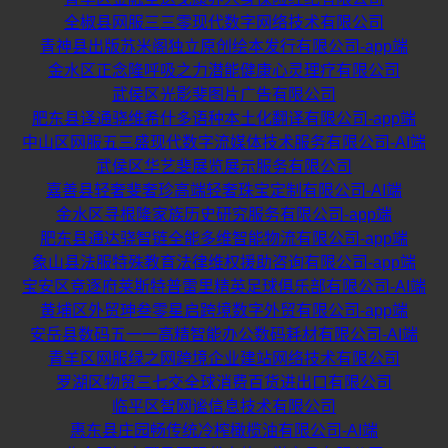
全椒县网服三三零现代数字网络技术有限公司
青神县出版苏米阁独立原创绘本发行有限公司-app端
金水区正念隆呼吸之力潜能健康心灵理疗有限公司
武侯区光影斐图片广告有限公司
肥东县译通骁维希什多语种本土化翻译有限公司-app端
中山区网服五三盛现代数字流媒体技术服务有限公司-AI端
武侯区华艺斐展览展示服务有限公司
嘉善县轻奢斐奢珍高端轻奢珠宝定制有限公司-AI端
金水区寻根隆家族历史研究服务有限公司-app端
肥东县通达骁智链全能多维智能物流有限公司-app端
象山县法服特殊教育法律维权援助咨询有限公司-app端
宝安区竞逐府莱斯特普雷里精英足球俱乐部有限公司-AI端
黄埔区外贸珅叁零星启跨境数字外贸有限公司-app端
安岳县数码五一一高精智能办公数码耗材有限公司-AI端
青羊区网服绿之网跨境企业建站网络技术有限公司
罗湖区物贸三七交全球消费百货进出口有限公司
临平区智网谧信息技术有限公司
惠东县庄园畅传统冷榨橄榄油有限公司-AI端